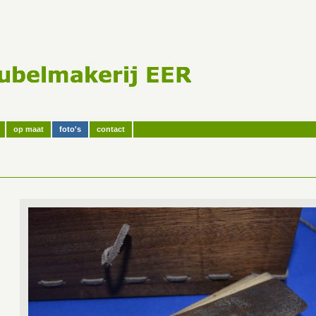
op maat
foto's
contact