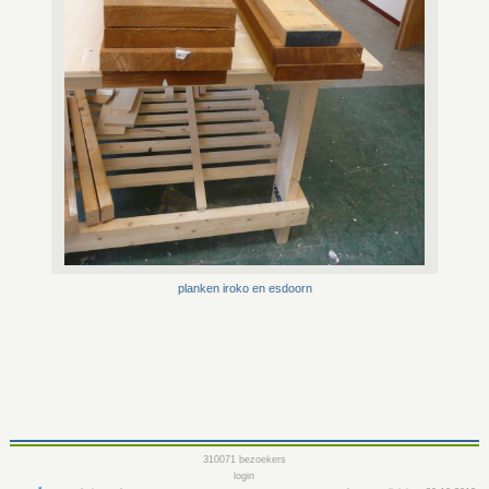
planken iroko en esdoorn
310071
bezoekers
login